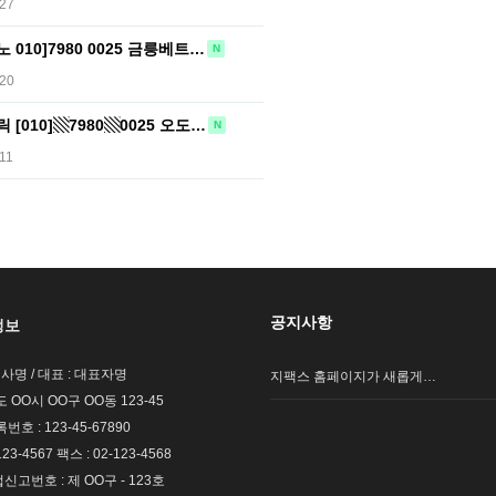
:27
010]7980 0025 금릉베트…
N
:20
[010]▧7980▧0025 오도…
N
:11
공지사항
정보
회사명 / 대표 : 대표자명
지팩스 홈페이지가 새롭게…
도 OO시 OO구 OO동 123-45
호 : 123-45-67890
123-4567 팩스 : 02-123-4568
고번호 : 제 OO구 - 123호