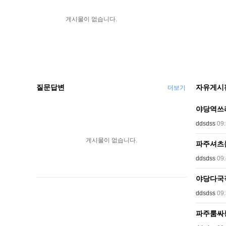
게시물이 없습니다.
질문답변
자유게시
더보기
야당역쓰리노
ddsdss
09
게시물이 없습니다.
파주셔츠룸 
ddsdss
09
야당다국적노
ddsdss
09
파주룸싸롱 