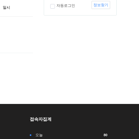
정보찾기
자동로그인
일시
접속자집계
오늘
80